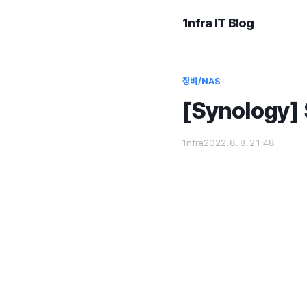
1nfra IT Blog
장비/NAS
[Synology]
1nfra
2022. 8. 8. 21:48