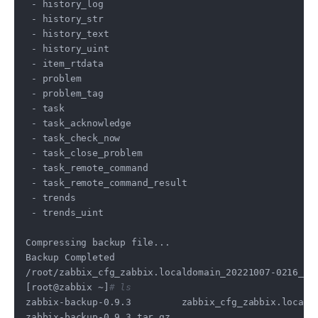
 - history_log

 - history_str

 - history_text

 - history_uint

 - item_rtdata

 - problem

 - problem_tag

 - task

 - task_acknowledge

 - task_check_now

 - task_close_problem

 - task_remote_command

 - task_remote_command_result

 - trends

 - trends_uint

Compressing backup file...

Backup Completed

/root/zabbix_cfg_zabbix.localdomain_20221007-0216_db-
[root@zabbix ~]
# ls
zabbix-backup-0.9.3         zabbix_cfg_zabbix.localdo
zabbix-backup-0.9.3.tar.gz
