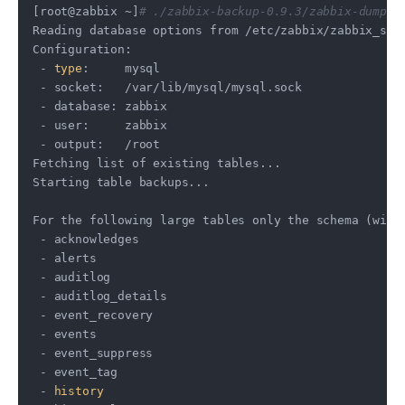
[root@zabbix ~]
# ./zabbix-backup-0.9.3/zabbix-dump
Reading database options from /etc/zabbix/zabbix_serv
Configuration:

 - 
type
:     mysql

 - socket:   /var/lib/mysql/mysql.sock

 - database: zabbix

 - user:     zabbix

 - output:   /root

Fetching list of existing tables...

Starting table backups...

For the following large tables only the schema (witho
 - acknowledges

 - alerts

 - auditlog

 - auditlog_details

 - event_recovery

 - events

 - event_suppress

 - event_tag

 - 
history