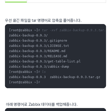
우선 옮긴 파일을 tar 명령어로 압축을 풀어줍니다.
[root@zabbix ~]
# tar -xvf zabbix-backup-0.9.3.tar.gz
zabbix-backup-0.9.3/

zabbix-backup-0.9.3/.gitignore

zabbix-backup-0.9.3/LICENSE.txt

zabbix-backup-0.9.3/README.md

zabbix-backup-0.9.3/RELEASE.md

zabbix-backup-0.9.3/get-table-list.pl

zabbix-backup-0.9.3/zabbix-dump

[root@zabbix ~]
# ls
zabbix-backup-0.9.3  zabbix-backup-0.9.3.tar.gz

[root@zabbix ~]
#
아래 명령어로 Zabbix 데이터를 백업해줍니다.