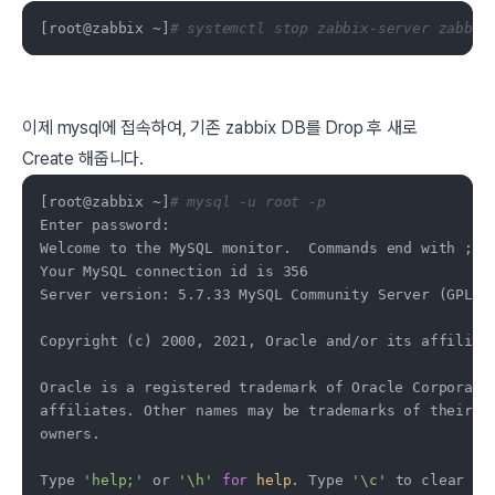
[root@zabbix ~]
# systemctl stop zabbix-server zabbix
이제 mysql에 접속하여, 기존 zabbix DB를 Drop 후 새로
Create 해줍니다.
[root@zabbix ~]
# mysql -u root -p
Enter password:

Welcome to the MySQL monitor.  Commands end with ; or
Your MySQL connection id is 356

Server version: 5.7.33 MySQL Community Server (GPL)

Copyright (c) 2000, 2021, Oracle and/or its affiliate
Oracle is a registered trademark of Oracle Corporatio
affiliates. Other names may be trademarks of their re
owners.

Type 
'help;'
 or 
'\h'
for
help
. Type 
'\c'
 to clear th