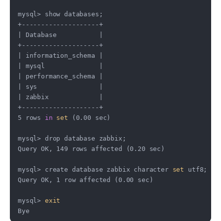
mysql> show databases;

+--------------------+

| Database           |

+--------------------+

| information_schema |

| mysql              |

| performance_schema |

| sys                |

| zabbix             |

+--------------------+

5 rows 
in
set
 (0.00 sec)

mysql> drop database zabbix;

Query OK, 149 rows affected (0.20 sec)

mysql> create database zabbix character 
set
 utf8;

Query OK, 1 row affected (0.00 sec)

mysql> 
exit
Bye