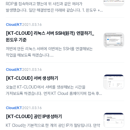
공인 IP가 할당됩니다. 만약 여러 서버를 운영하고 여러개의
RDP를 접속하려고 했는데 위 사진과 같은 에러가
공인 IP가 필요하다면 추가로 신청하시면 됩니다. IP 생성하는
발생했습니다. 일단 해결방법은 아래와 같습니다. 1. 윈도우 +
위치는 Server -> Networking 입니다. 1. IP 생성
R 키 누른 후 실행 창에서 gpedit.msc 입력 2. 컴퓨터구성 >
alsrbdmsco0409.tistory.com 4. 새로 받은 공인IP 선택 후
관리 템플릿 > 시스템 > 자격증명 위임 > 암호화 오라클 수정
Cloud/KT
2021.03.16
방화벽을 눌러주세요. 5. RDP를 사용예정으로..
편집 클릭 3. 사용 및 보호 수준 취약으로 변경 후 적용 클릭
[KT-CLOUD] 리눅스 서버 SSH(원격) 연결하기_
적용 후 이제 오류가 없어진 것을 볼 수 있습니다.
윈도우 기준
저번에 만든 리눅스 서버에 이번에는 SSH를 연결해보는
작업을 해보도록 하겠습니다.
alsrbdmsco0409.tistory.com/353 [KT-CLOUD] 서버
생성하기 오늘은 KT-CLOUD에서 서버를 생성해보는 시간을
Cloud/KT
2021.03.16
가져보도록 하겠습니다. 먼저 KT Cloud 홈페이지에 접속 후
[KT-CLOUD] 서버 생성하기
오른쪽 상단에 클라우드 콘솔로 로그인해주세요.
cloud.kt.com KT Cloud DX Platform Digital
오늘은 KT-CLOUD에서 서버를 생성해보는 시간을
Transform.. alsrbdmsco0409.tistory.com 저는 SSH
가져보도록 하겠습니다. 먼저 KT Cloud 홈페이지에 접속 후
Keypair를 만들었기 때문에 키를 이용해 연결해보겠습니다.
오른쪽 상단에 클라우드 콘솔로 로그인해주세요.
저는 윈도우 사용자이기 때문에 putty라는 프로그램을
cloud.kt.com KT Cloud DX Platform Digital
Cloud/KT
2021.03.16
사용해서 연결해보도록 하겠습니다.
Transformation은 Cloud를 근간으로 한 디지털 신기술을
[KT-CLOUD] 공인 IP생성하기
www.chiark.greenend.org.uk/~sgtatham/..
접목하여, 기업의 전략부터 비즈니스 모델, 커뮤니케이션,
프로세스, 시스템, 조직과 문화까지도 변화시키는
KT Cloud는 기본적으로 한 개의 공인 IP가 할당됩니다. 만약