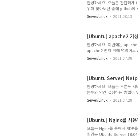
안녕하세요. 오늘은 간단하게 L
위해 찾아보던 중에 github에 
같습니다. https://github.com/
Server/Linux
2021.08.13
Scripts to build your own I
to build your own IPsec VPN
hwdsl2/setup-i..
[Ubuntu] apache2 가상
안녕하세요. 이번에는 apache2
apache2 먼저 위에 명령어
를 위한 index.html을 만
Server/Linux
2021.07.30
/var/data/web1,2 디렉터리를
root@homepage:~# mkdir 
/var/data/web1/index.html
[Ubuntu Server] Ne
안녕하세요. 오늘은 우분투 서버
분투와 약간 설정하는 방법이 달라
LTS입니다. 네트워크를 설정하기 
Server/Linux
2021.07.28
/etc/netplan/00-insta
기를 사용했고 각자 편한 편집기
나오고 있습니다. 설정하는 법을
[Ubuntu] Nginx를 
과 같습니다. 고정IP 설정 시 꼭 d
오늘은 Nginx를 통해서 RD
환경은 Ubuntu Server 18.04 