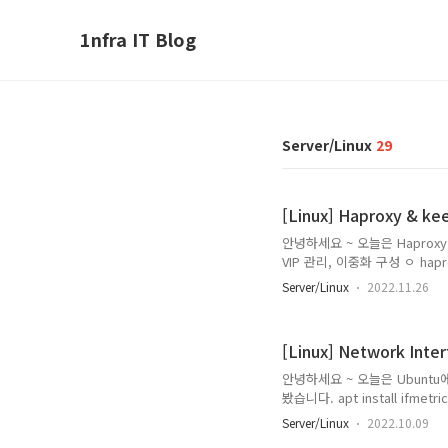
1nfra IT Blog
Server/Linux
29
[Linux] Haproxy & k
안녕하세요 ~ 오늘은 Haproxy
VIP 관리, 이중화 구성 ㅇ hapro
haproxy Master,Backup Ha
Server/Linux
2022.11.26
192.168.1.202 80 keepali
192.168.1.127 80 Wordpres
[Linux] Network In
안녕하세요 ~ 오늘은 Ubuntu에
봤습니다. apt install ifmetri
table Destination Gateway 
Server/Linux
2022.10.09
ens160 0.0.0.0 192.168.100.