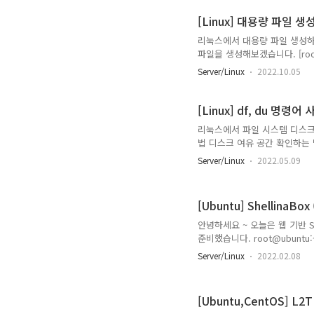
192.168.100.0 0.0.0.0 255.255.
[Linux] 대용량 파일 
리눅스에서 대용량 파일 생성하는 명령
파일을 생성해보겠습니다. [root@Cent
test.txt -rw-r--r--. 1 r
Server/Linux
2022.10.05
[root@Centos7 test]# falloca
root 10G Feb 5 08:37 test.t
[Linux] df, du 명령어
리눅스에서 파일 시스템 디스크 
법 디스크 여유 공간 확인하는 
점 순으로 나타납니다. 이렇게 
Server/Linux
2022.05.09
M/G/T 익숙한 단위로 보이게
용률을 확인하는 명령어입니다. 
됩니다. -h 옵션을 사용하여 M
[Ubuntu] ShellinaB
점을 알아봤습니다.
안녕하세요 ~ 오늘은 웹 기반 SS
준비했습니다. root@ubuntu:~# 
search shellinabox root@u
Server/Linux
2022.02.08
http://archive.ubuntu.com/
1. 상단 명령어를 순서대로 입력
root@ubuntu:~# dpkg -i s
[Ubuntu,CentOS] L