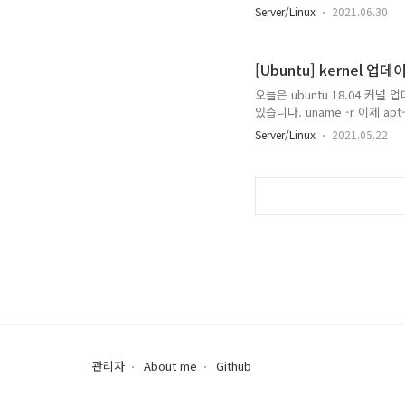
를 설치해줍니다. root@Nginx_Pr
Server/Linux
2021.06.30
을 추가해줍니다. 192.168.1
root@Nginx_Proxy:~#serv
로 원격을 접속하게 되면 설정한
[Ubuntu] kern
오늘은 ubuntu 18.04 커
있습니다. uname -r 이제 apt
image-5.4 이 중에 설치할 커널
Server/Linux
2021.05.22
image-5.4.0-73-gene
널이 변경된 것을 볼 수 있습니다.
for ubuntu에 들어갑니다
전으로..
관리자
About me
Github